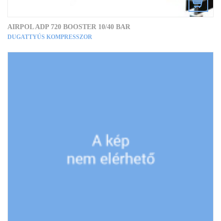
AIRPOL ADP 720 BOOSTER 10/40 BAR
DUGATTYÚS KOMPRESSZOR