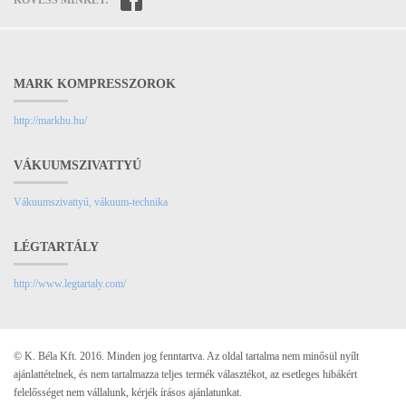
KÖVESS MINKET:
MARK KOMPRESSZOROK
http://markhu.hu/
VÁKUUMSZIVATTYÚ
Vákuumszivattyú, vákuum-technika
LÉGTARTÁLY
http://www.legtartaly.com/
© K. Béla Kft. 2016. Minden jog fenntartva. Az oldal tartalma nem minősül nyílt
ajánlattételnek, és nem tartalmazza teljes termék választékot, az esetleges hibákért
felelősséget nem vállalunk, kérjék írásos ajánlatunkat.