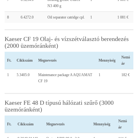
N3 400 g
8
6.4272.0
Oil separator catridge cpl.
1
1 081 €
Kaeser CF 19 Olaj- és vízszétválasztó berendezés
(2000 üzemóránként)
Nettó
Ft.
Cikkszám
Megnevezés
Mennyiség
ár
1
5.3405.0
Maintenance package A AQUAMAT
1
182 €
CF 19
Kaeser FE 48 D típusú hálózati szűrő (3000
üzemóránként)
Nettó
Ft.
Cikkszám
Megnevezés
Mennyiség
ár