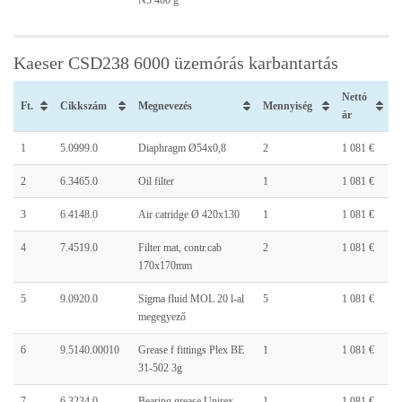
N3 400 g
Kaeser CSD238 6000 üzemórás karbantartás
Nettó
Ft.
Cikkszám
Megnevezés
Mennyiség
ár
1
5.0999.0
Diaphragm Ø54x0,8
2
1 081 €
2
6.3465.0
Oil filter
1
1 081 €
3
6.4148.0
Air catridge Ø 420x130
1
1 081 €
4
7.4519.0
Filter mat, contr.cab
2
1 081 €
170x170mm
5
9.0920.0
Sigma fluid MOL 20 l-al
5
1 081 €
megegyező
6
9.5140.00010
Grease f fittings Plex BE
1
1 081 €
31-502 3g
7
6.3234.0
Bearing grease Unirex
1
1 081 €