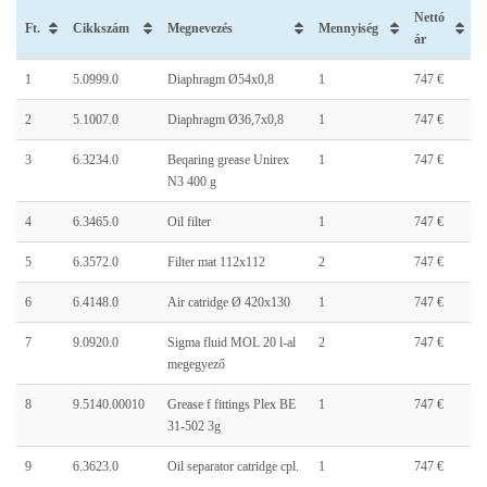
Nettó
Ft.
Cikkszám
Megnevezés
Mennyiség
ár
1
5.0999.0
Diaphragm Ø54x0,8
1
747 €
2
5.1007.0
Diaphragm Ø36,7x0,8
1
747 €
3
6.3234.0
Beqaring grease Unirex
1
747 €
N3 400 g
4
6.3465.0
Oil filter
1
747 €
5
6.3572.0
Filter mat 112x112
2
747 €
6
6.4148.0
Air catridge Ø 420x130
1
747 €
7
9.0920.0
Sigma fluid MOL 20 l-al
2
747 €
megegyező
8
9.5140.00010
Grease f fittings Plex BE
1
747 €
31-502 3g
9
6.3623.0
Oil separator catridge cpl.
1
747 €