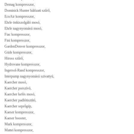
Demag kompresszor,
Dominick Hunter hálózati szűrő,
EcoAir kompresszor,
Ehrle önkiszolgáló mosó,
Ehrle nagynyomású mosó,
Fiac kompresszor,
Fini kompresszor,
GardenDenver kompresszor,
Güde kompresszor,
Hiross szűrő,
Hydrovane kompresszor,
Ingersol-Rand kompresszor,
Interpump nagynyomású szivattyú,
Kaercher mosó,
Kaercher porszívó,
Kaercher kefés mosó,
Kaercher padlótisztító,
Kaercher seprőgép,
Kaeser kompresszor,
Kaeser booster,
Mark kompresszor,
Mattei kompresszor,