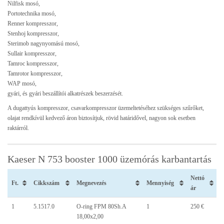
Nilfisk mosó,
Portotechnika mosó,
Renner kompresszor,
Stenhoj kompresszor,
Sterimob nagynyomású mosó,
Sullair kompresszor,
Tamroc kompresszor,
Tamrotor kompresszor,
WAP mosó,
gyári, és gyári beszállítói alkatrészek beszerzését.
A dugattyús kompresszor, csavarkompresszor üzemeltetéséhez szükséges szűrőket,
olajat rendkívül kedvező áron biztosítjuk, rövid határidővel, nagyon sok esetben
raktárról.
Kaeser N 753 booster 1000 üzemórás karbantartás
Nettó
Ft.
Cikkszám
Megnevezés
Mennyiség
ár
1
5.1517.0
O-ring FPM 80Sh.A
1
250 €
18,00x2,00