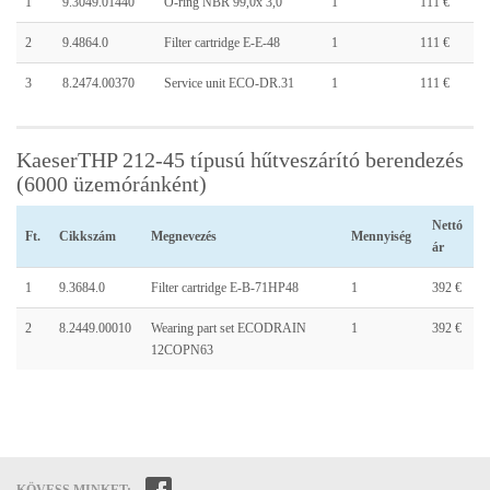
1
9.3049.01440
O-ring NBR 99,0x 3,0
1
111 €
2
9.4864.0
Filter cartridge E-E-48
1
111 €
3
8.2474.00370
Service unit ECO-DR.31
1
111 €
KaeserTHP 212-45 típusú hűtveszárító berendezés
(6000 üzemóránként)
Nettó
Ft.
Cikkszám
Megnevezés
Mennyiség
ár
1
9.3684.0
Filter cartridge E-B-71HP48
1
392 €
2
8.2449.00010
Wearing part set ECODRAIN
1
392 €
12COPN63