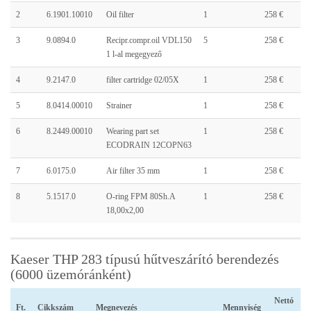
2
6.1901.10010
Oil filter
1
258 €
3
9.0894.0
Recipr.compr.oil VDL150
5
258 €
1 l-al megegyező
4
9.2147.0
filter cartridge 02/05X
1
258 €
5
8.0414.00010
Strainer
1
258 €
6
8.2449.00010
Wearing part set
1
258 €
ECODRAIN 12COPN63
7
6.0175.0
Air filter 35 mm
1
258 €
8
5.1517.0
O-ring FPM 80Sh.A
1
258 €
18,00x2,00
Kaeser THP 283 típusú hűtveszárító berendezés
(6000 üzemóránként)
Nettó
Ft.
Cikkszám
Megnevezés
Mennyiség