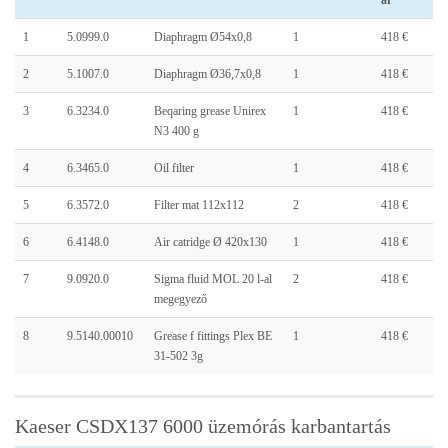
ár
1
5.0999.0
Diaphragm Ø54x0,8
1
418 €
2
5.1007.0
Diaphragm Ø36,7x0,8
1
418 €
3
6.3234.0
Beqaring grease Unirex
1
418 €
N3 400 g
4
6.3465.0
Oil filter
1
418 €
5
6.3572.0
Filter mat 112x112
2
418 €
6
6.4148.0
Air catridge Ø 420x130
1
418 €
7
9.0920.0
Sigma fluid MOL 20 l-al
2
418 €
megegyező
8
9.5140.00010
Grease f fittings Plex BE
1
418 €
31-502 3g
Kaeser CSDX137 6000 üzemórás karbantartás