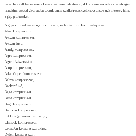
gépekhez kell beszerezni a későbbiek során alkatrészt, akkor előre készülve a lehetséges
feladatra, sokkal gyorsabbá tudjuk tenni az alkatrészekkel kapcsolatos ügyintézést, tehát
a gép javításokat.
A gépek forgalmazásán,szervizelésén, karbantartásán kívül vállajuk az
Abac kompresszor,
Aerzen kompresszor,
Aerzen fúvó,
Almig kompresszor,
Agre kompresszor,
Agre kéziszerszám,
Alup kompresszor,
Atlas Copco kompresszor,
Balma kompresszor,
Becker fúvó,
Bega kompresszor,
Betta kompresszor,
Boge kompresszor,
Bottarini kompresszor,
CAT nagynyomású szivattyú,
Chinook kompresszor,
CompAir kompresszorokhoz,
Defém kompresszor,