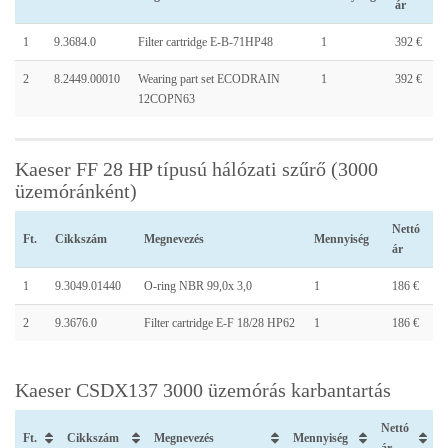
ár
1
9.3684.0
Filter cartridge E-B-71HP48
1
392 €
2
8.2449.00010
Wearing part set ECODRAIN
1
392 €
12COPN63
Kaeser FF 28 HP típusú hálózati szűrő (3000
üzemóránként)
Nettó
Ft.
Cikkszám
Megnevezés
Mennyiség
ár
1
9.3049.01440
O-ring NBR 99,0x 3,0
1
186 €
2
9.3676.0
Filter cartridge E-F 18/28 HP62
1
186 €
Kaeser CSDX137 3000 üzemórás karbantartás
Nettó
Ft.
Cikkszám
Megnevezés
Mennyiség