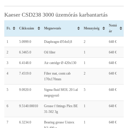
Kaeser CSD238 3000 üzemórás karbantartás
Nettó
Ft.
Cikkszám
Megnevezés
Mennyiség
ár
1
5.0999.0
Diaphragm Ø54x0,8
2
648 €
2
6.3465.0
Oil filter
1
648 €
3
6.4148.0
Air catridge Ø 420x130
1
648 €
4
7.4519.0
Filter mat, contr.cab
2
648 €
170x170mm
5
9.0920.0
Sigma fluid MOL 20 l-al
5
648 €
megegyező
6
9.5140.00010
Grease f fittings Plex BE
1
648 €
31-502 3g
7
6.3234.0
Bearing grease Unirex
1
648 €