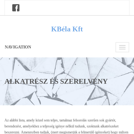
KBéla Kft
NAVIGATION
Toggle
navigati
ALKATRÉSZ ÉS SZERELVÉNY
Az alábbi lista, amely közel sem teljes, tartalmaz felsorolás szerűen sok gyártót,
berendezést, amelyekhez a teljesség igénye nélkül tudunk, szoktunk alkatrészeket
beszerezni. Amennyiben tudjuk, (mert megismerjük a felmerülő igényeket) hogy milyen