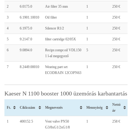
2
6.0175.0
Air filter 35 mm
1
250 €
3
6.1901.10010
Oil filter
1
250 €
4
6.1975.0
Silencer R1/2
1
250 €
5
9.2147.0
filter cartridge 02/05X
1
250 €
6
9.0894.0
Recipr.compr.oil VDL150
5
250 €
1 l-al megegyező
7
8.2449.00010
Wearing part set
1
250 €
ECODRAIN 12COPN63
Kaeser N 1100 booster 1000 üzemórás karbantartás
Nettó
Ft.
Cikkszám
Megnevezés
Mennyiség
ár
1
400152.5
Vent valve PN50
1
258 €
G3/8xG1/2xG1/8