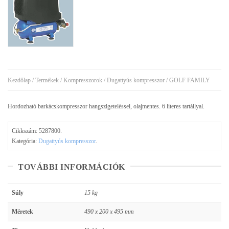
Kezdőlap
/
Termékek
/
Kompresszorok
/
Dugattyús kompresszor
/ GOLF FAMILY
Hordozható barkácskompresszor hangszigeteléssel, olajmentes. 6 literes tartállyal.
Cikkszám:
5287800
.
Kategória:
Dugattyús kompresszor
.
TOVÁBBI INFORMÁCIÓK
Súly
15 kg
Méretek
490 x 200 x 495 mm