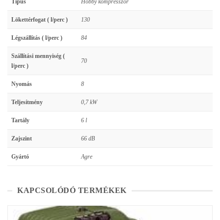
Típus
Hobby kompresszor
Lökettérfogat ( l/perc )
130
Légszállítás ( l/perc )
84
Szállítási mennyiség (
70
l/perc )
Nyomás
8
Teljesítmény
0,7 kW
Tartály
6 l
Zajszint
66 dB
Gyártó
Agre
KAPCSOLÓDÓ TERMÉKEK