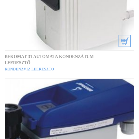
BEKOMAT 31 AUTOMATA KONDENZÁTUM
LEERESZTŐ
KONDENZVÍZ LEERESZTŐ