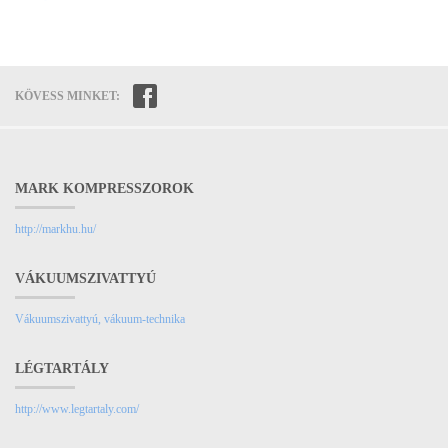
KÖVESS MINKET:
MARK KOMPRESSZOROK
http://markhu.hu/
VÁKUUMSZIVATTYÚ
Vákuumszivattyú, vákuum-technika
LÉGTARTÁLY
http://www.legtartaly.com/